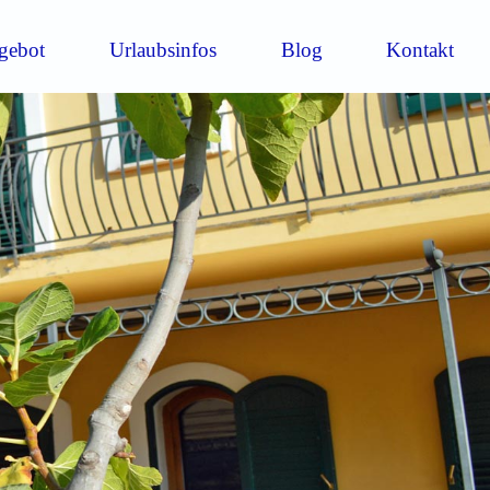
gebot
Urlaubsinfos
Blog
Kontakt
dere Terrasse
TV