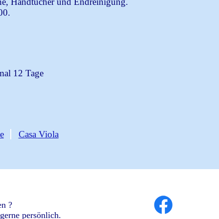
che, Handtücher und Endreinigung.
00.
imal 12 Tage
e
Casa Viola
en ?
gerne persönlich.