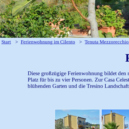
Ihre Anfrage wird verschlüsselt per ht
Angaben zur Beantwortung Ihrer Anfra
an uns widerrufen. Hier finden Sie un
Start
>
Ferienwohnung im Cilento
>
Tenuta Mezzorecchio 
Diese großzügige Ferienwohnung bildet den re
Platz für bis zu vier Personen. Zur Casa Cel
blühenden Garten und die Tresino Landschaft