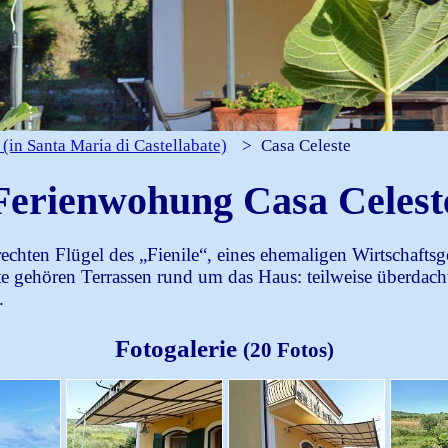
tps an azzurro-reisen geschickt. Mit Ihrer Zustimmung erklären
ge verwenden und speichern dürfen. Diese Einwilligung könne
sere
Datenschutzerklärung.
(in Santa Maria di Castellabate)
>
Casa Celeste
Ferienwohung Casa Celest
chten Flügel des „Fienile“, eines ehemaligen Wirtschafts
este gehören Terrassen rund um das Haus: teilweise überdac
.
Fotogalerie
(20 Fotos)