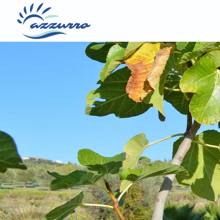
Wohnfläche
Personenzah
Außenberei
Betten
Heizung
Ausstattung
Entfernung
Haustiere
Datenschutzrechtliche Einwilligungse