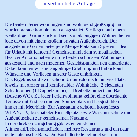
unverbindliche Anfrage
Die beiden Ferienwohnungen sind wohltuend großzügig und
wurden gerade komplett neu ausgestattet. Sie liegen auf einem
weitläufigen Grundstück mit sechs unabhängigen Wohneinheiten:
jede davon mit einem großem privaten Außenbereich. Der
ausgedehnte Garten bietet jede Menge Platz zum Spielen - ideal
für Urlaub mit Kindern! Gemeinsam mit dem sympathischen
Besitzer Antonio haben wir die beiden schönsten Wohnungen
ausgesucht und nach modernen Gesichtspunkten neu eingerichtet.
Dabei konnten wir die langjährige Erfahrung im Hinblick auf
Wünsche und Vorlieben unserer Gäste einbringen.
Das Ergebnis sind zwei schöne Urlaubsdomizile mit viel Platz:
jeweils mit großer und komfortabler Wohnküche, 2 eleganten
Schlafräumen (1 Doppelzimmer, 1 Dreibettzimmer) und Bad
(Dusche/WC). Zu jeder Ferienwohnung gehört eine überdachte
Terrasse mit Esstisch und ein Sonnenplatz mit Liegestühlen –
immer mit Meerblick! Zur Ausstattung gehören kostenloses
WLAN, TV, beschatteter Einstellplatz sowie Waschmaschine und
Außenduschen zur gemeinsamen Nutzung.
In der direkten Umgebung gibt es einen kleinen
Alimentari/Lebensmittelladen, mehrere Restaurants und ein paar
nette italienische Bars. Die Bushaltestelle befindet sich nur