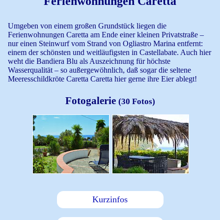
Ferienwohnungen Caretta
Umgeben von einem großen Grundstück liegen die
Ferienwohnungen Caretta am Ende einer kleinen Privatstraße –
Datenschutzrechtliche Einwilligungserklärung
✲
nur einen Steinwurf vom Strand von Ogliastro Marina entfernt:
einem der schönsten und weitläufigsten in Castellabate. Auch hier
Ihre Anfrage wird verschlüsselt per https an azzurro-
weht die Bandiera Blu als Auszeichnung für höchste
reisen geschickt. Mit Ihrer Zustimmung erklären Sie
Wasserqualität – so außergewöhnlich, daß sogar die seltene
Meeresschildkröte Caretta Caretta hier gerne ihre Eier ablegt!
sich einverstanden, dass wir Ihre Angaben zur
Beantwortung Ihrer Anfrage verwenden und
Fotogalerie
speichern dürfen. Diese Einwilligung können Sie
(30 Fotos)
jederzeit durch eine Nachricht an uns widerrufen.
Hier finden Sie unsere
Datenschutzerklärung.
Kurzinfos