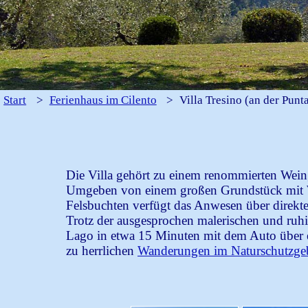
Start
>
Ferienhaus im Cilento
>
Villa Tresino (an der Punt
Die Villa gehört zu einem renommierten Weing
Umgeben von einem großen Grundstück mit Wei
Felsbuchten verfügt das Anwesen über direk
Trotz der ausgesprochen malerischen und ruhi
Lago in etwa 15 Minuten mit dem Auto über ein
zu herrlichen
Wanderungen im Naturschutzgebi