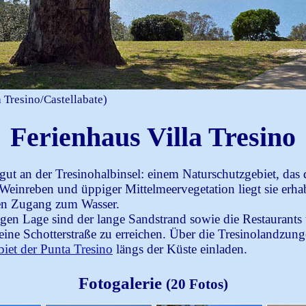
a Tresino/Castellabate)
Ferienhaus Villa Tresino
ut an der Tresinohalbinsel: einem Naturschutzgebiet, das 
nreben und üppiger Mittelmeervegetation liegt sie erha
ten Zugang zum Wasser.
gen Lage sind der lange Sandstrand sowie die Restaurants 
e Schotterstraße zu erreichen. Über die Tresinolandzunge z
et der Punta Tresino
längs der Küste einladen.
Fotogalerie
(20 Fotos)