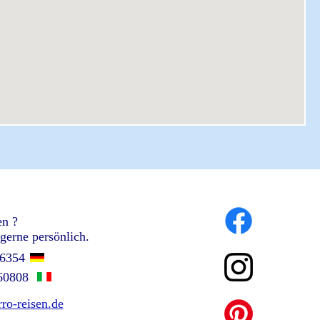
en ?
gerne persönlich.
86354
60808
ro-reisen.de